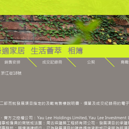
綠適家居
生活薈萃
相簿
浙江街18號
二部而就發展項目指定的及載有售樓說明書、價單及成交紀錄冊的電
mited．賣方之控權公司：Yau Lee Holdings Limited, Yau Lee Inv
董事或僱員的商號或法團：周古梁建築工程師有限公司．發展項目的承建
師事務所：顧增海律師行．已為發展項目的建造提供貸款或已承諾為該項