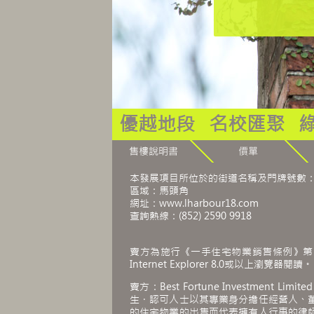
優越地段
名校匯聚
本發展項目所位於的街道名稱及門牌號數：
區域：馬頭角
網址：www.lharbour18.com
查詢熱線：(852) 2590 9918
賣方為施行《一手住宅物業銷售條例》第
Internet Explorer 8.0或以上瀏覽器閱讀。
賣方：Best Fortune Investment Li
生．認可人士以其專業身分擔任經營人、
的住宅物業的出售而代表擁有人行事的律